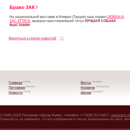
Браво ЗАК !
На национальной выставке в Измире (Турция) наш норвич
DEBEAUX
ZAC ATTACK
выиграл престижнейший титул
ЛУЧШАЯ СОБАКА
ВЫСТАВКИ
Вернуться к списку новостей
home
westies
Главная
Весты
kennel
norwiches
Питомник
Норвичи
news
puppies
Новости
Щенки
© 2006-2016 Питомник «Шугар Кьюб», телефон +7 (926) 523-8817,
написать п
Пожалуйста, не забывайте, что все изображения и тексты, размещенные на сайте, име