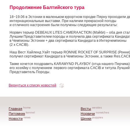
Продолжение Балтийского тура
18−19.06 в Эстонии в маленьком курортном городке Пярну проходили д
интернациональные выставки. При наличии прекрасной погоды
и отличного настроения были получены следующие результаты:
Норвич терьер DEBEAUX LITES CAMERA ACTION (Мэйбл) – оба дня ста
Лучшим Представителем породы и получила два сертификата Кандида
в Чемпионы Эстонии + два сертификата Кандидата в Интерчемпионы
(2 х CACIB).
Наш Вест Хайленд Уайт терьер RONNIE ROCKET OF SURPRISE (Ронни
получил сертификат Кандидата в Чемпионы Эстонии, а также Res.CACI
Также хочется поздравить KARAMYND PLAYBOY (отца нашего Перчика)
его хозяйку с получением первого сертификата CACIB и титула Лучший
Представитель Породы.
Вернуться к списку новостей
home
westies
Главная
Весты
kennel
norwiches
Питомник
Норвичи
news
puppies
Новости
Щенки